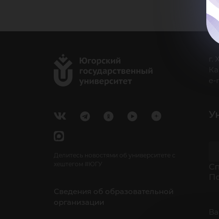
г.
Ка
e-
У
Делитесь новостями об университете с
хештегом #ЮГУ
Cп
П
Сведения об образовательной
организации
Ва