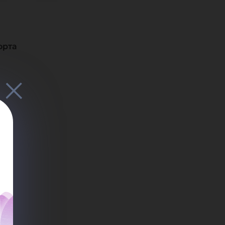
й
еев
орта