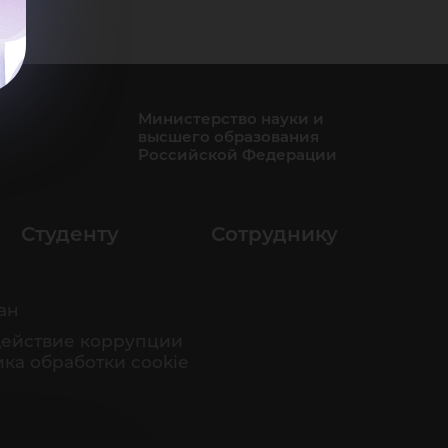
Министерство науки и
высшего образования
Российской Федерации
Студенту
Сотруднику
ан
ействие коррупции
ка обработки cookie