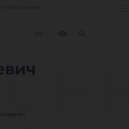
оп образование
RU
ен
евич
 Андреевич