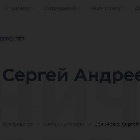
Студенту
Сотруднику
Аспиранту
Д
нич
 Сергей Андре
Руководство
Состав ректората
Сениченко Сергей