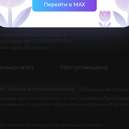
Перейти в MAX
 Ханты-Мансийск, ул. Чехова, 16
нцелярия: тел.: +7 (3467) 377-000
mail:
ugrasu@ugrasu.ru
ниверситет
Поступающему
Обращения гражд
Версия для слабовидящих
равка для отчисленных и выпускников
Противод
оложение о защите персональных данных
Полити
ше мнение формирует официальный рейтинг