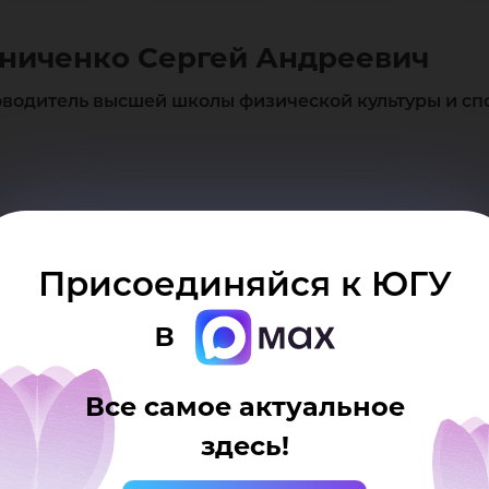
рге
ниченко Сергей Андреевич
др
оводитель высшей школы физической культуры и сп
Присоединяйся к ЮГУ
в
Все самое актуальное
здесь!