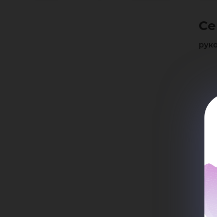
Се
Се
Ан
рук