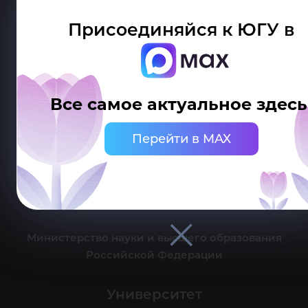
Присоединяйся к ЮГУ в
Делитесь новостями об университете с хештегом #ЮГУ
Все самое актуальное здесь
Сведения об образовательной организации
Перейти в MAX
г. Ханты-Мансийск, ул. Чехова, 16
Канцелярия: тел.: +7 (3467) 377-000
e-mail:
ugrasu@ugrasu.ru
Министерство науки и высшего образования
Российской Федерации
Университет