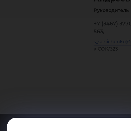
Руководитель
+7 (3467) 377
563,
s_senichenko@
к.СОК/323