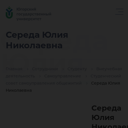
Середа
Середа Юлия
Николаевна
Юлия
Главная
Сотрудники
Студенту
Внеучебная
Николае
деятельность
Самоуправление
Студенческий
совет самоуправления общежитий
Середа Юлия
Николаевна
Середа
Юлия
Николае