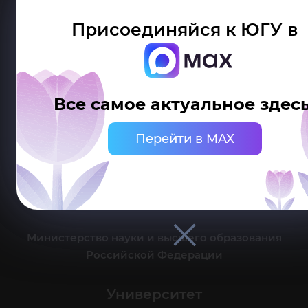
Присоединяйся к ЮГУ в
Делитесь новостями об университете с хештегом #ЮГУ
Все самое актуальное здесь
Сведения об образовательной организации
Перейти в MAX
г. Ханты-Мансийск, ул. Чехова, 16
Канцелярия: тел.: +7 (3467) 377-000
e-mail:
ugrasu@ugrasu.ru
Министерство науки и высшего образования
Российской Федерации
Университет