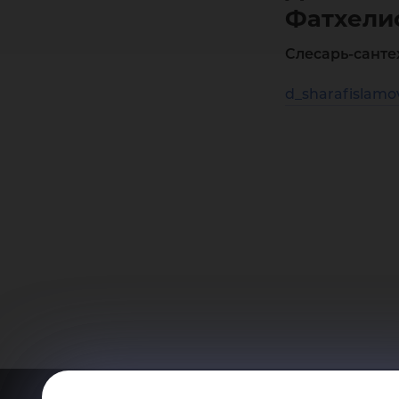
Фатхели
Слесарь-санте
d_sharafislam