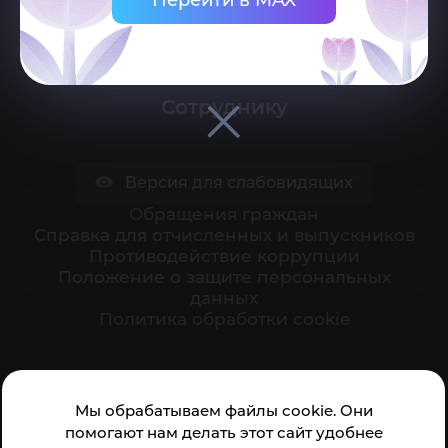
Поступающему
Студенту
Сотруднику
Версия для слабовидящих
Обращения граждан
Cправка для отчисленных и выпускников
Противодействие коррупции
Положение о защите персональных
данных
Политика обработки cookie
Ваше мнение формирует официальный рейтинг
Мы обрабатываем файлы cookie. Они
организации:
помогают нам делать этот сайт удобнее