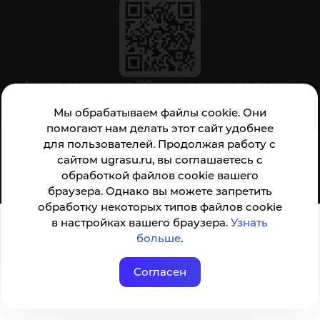
Анкета доступна по QR-коду, а так же по прямой
ссылке
Мы обрабатываем файлы cookie. Они
помогают нам делать этот сайт удобнее
для пользователей. Продолжая работу с
© ФГБОУ ВО ЮГУ 2001–2026
сайтом ugrasu.ru, вы соглашаетесь с
обработкой файлов cookie вашего
браузера. Однако вы можете запретить
обработку некоторых типов файлов cookie
в настройках вашего браузера.
Узнать
больше
.
Согласен