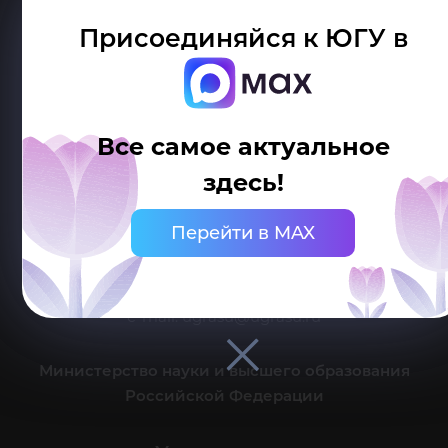
Присоединяйся к ЮГУ в
Все самое актуальное
Делитесь новостями об университете с хештегом #ЮГУ
здесь!
Сведения об образовательной организации
Перейти в MAX
г. Ханты-Мансийск, ул. Чехова, 16
Канцелярия: тел.: +7 (3467) 377-000
e-mail:
ugrasu@ugrasu.ru
Министерство науки и высшего образования
Российской Федерации