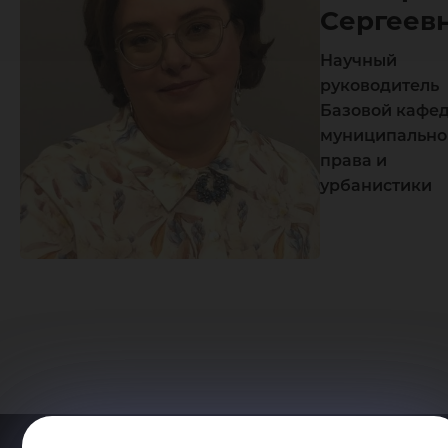
Сергеев
Научный
руководитель
Базовой кафе
муниципально
права и
урбанистики