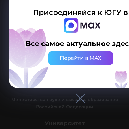
Присоединяйся к ЮГУ в
Делитесь новостями об университете с хештегом #ЮГУ
Все самое актуальное здес
Сведения об образовательной организации
Перейти в MAX
г. Ханты-Мансийск, ул. Чехова, 16
Канцелярия: тел.: +7 (3467) 377-000
e-mail:
ugrasu@ugrasu.ru
Министерство науки и высшего образования
Российской Федерации
Университет