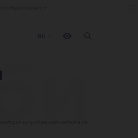
оп образование
RU
би
ч
оратория искусственного интеллекта