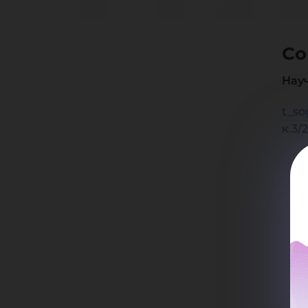
Ти
Со
Ва
Нау
t_so
к.3/