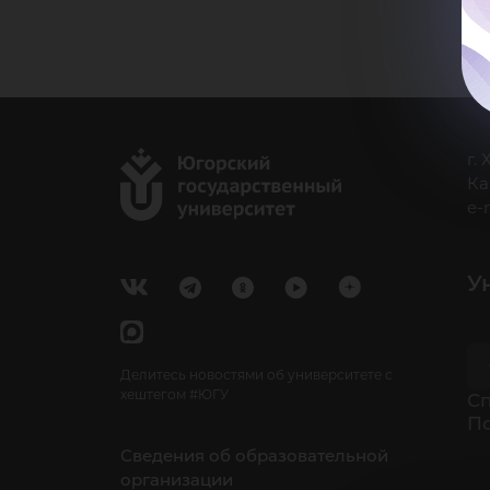
г.
Ка
e-
У
Делитесь новостями об университете с
хештегом #ЮГУ
Cп
П
Сведения об образовательной
организации