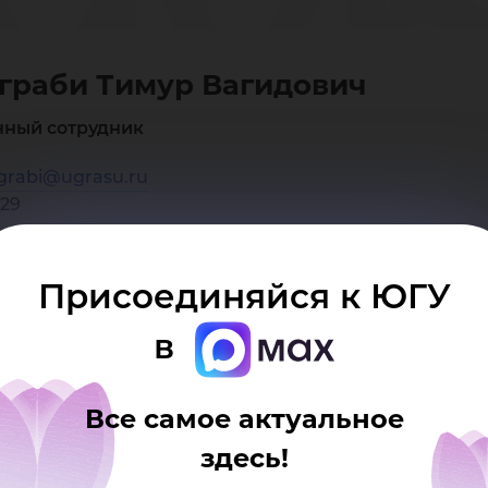
му
граби Тимур Вагидович
гид
чный сотрудник
grabi@ugrasu.ru
229
Присоединяйся к ЮГУ
в
Все самое актуальное
здесь!