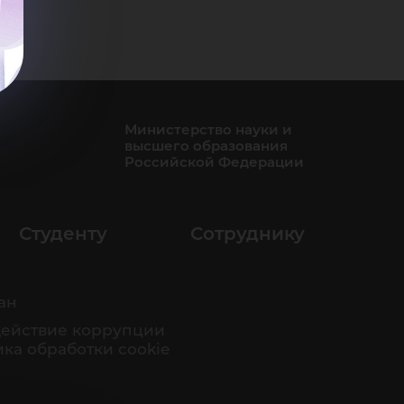
Министерство науки и
высшего образования
Российской Федерации
Студенту
Сотруднику
ан
ействие коррупции
ка обработки cookie