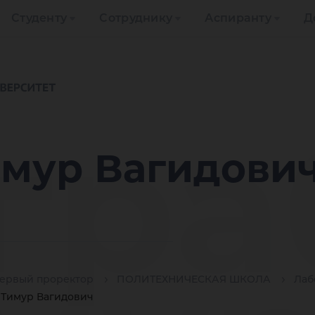
Студенту
Сотруднику
Аспиранту
Д
гра
имур Вагидови
ервый проректор
ПОЛИТЕХНИЧЕСКАЯ ШКОЛА
Лаб
 Тимур Вагидович