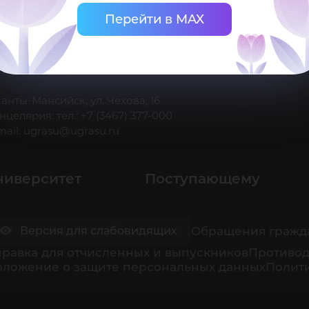
Перейти в MAX
 Ханты-Мансийск, ул. Чехова, 16
нцелярия: тел.: +7 (3467) 377-000
mail:
ugrasu@ugrasu.ru
ниверситет
Поступающему
Обращения гражд
Версия для слабовидящих
равка для отчисленных и выпускников
Противод
оложение о защите персональных данных
Полити