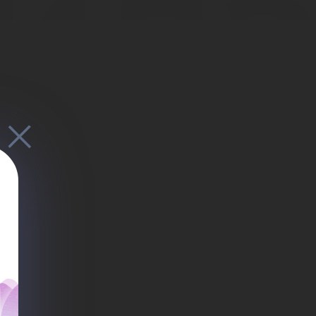
ил
ье