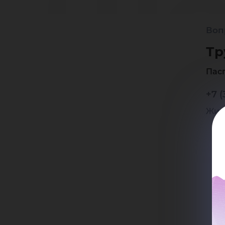
Лю
Воп
Ва
Тр
Пас
+7 (
Жило