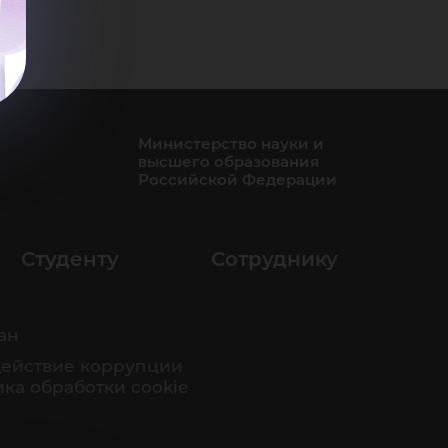
Министерство науки и
высшего образования
Российской Федерации
Студенту
Сотруднику
ан
ействие коррупции
ка обработки cookie