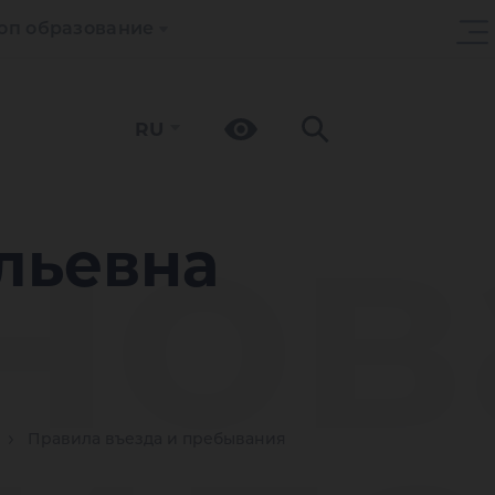
оп образование
RU
нов
льевна
Правила въезда и пребывания