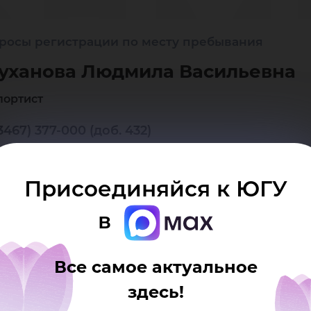
дм
росы регистрации по месту пребывания
сил
уханова Людмила Васильевна
портист
3467) 377-000 (доб. 432)
й комплекс (студгородок), 1 общежитие
Присоединяйся к ЮГУ
в
Все самое актуальное
здесь!