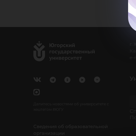
г.
Ка
e-
У
Делитесь новостями об университете с
хештегом #ЮГУ
Cп
П
Сведения об образовательной
организации