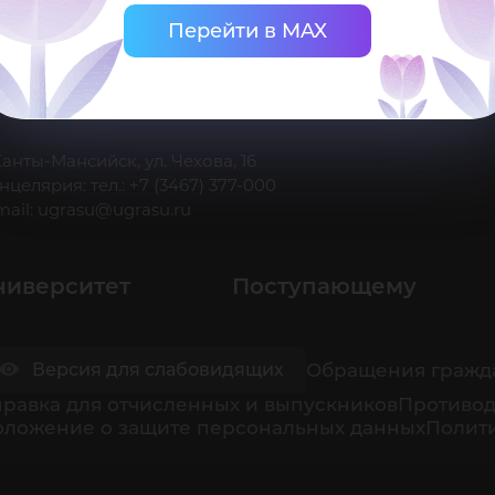
Перейти в MAX
 Ханты-Мансийск, ул. Чехова, 16
нцелярия: тел.: +7 (3467) 377-000
mail:
ugrasu@ugrasu.ru
ниверситет
Поступающему
Обращения гражд
Версия для слабовидящих
равка для отчисленных и выпускников
Противод
оложение о защите персональных данных
Полити