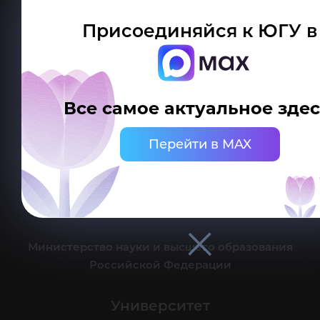
Присоединяйся к ЮГУ в
Делитесь новостями об университете с хештегом #ЮГУ
Все самое актуальное здес
Сведения об образовательной организации
Перейти в MAX
г. Ханты-Мансийск, ул. Чехова, 16
Канцелярия: тел.: +7 (3467) 377-000
e-mail:
ugrasu@ugrasu.ru
Министерство науки и высшего образования
Российской Федерации
Университет