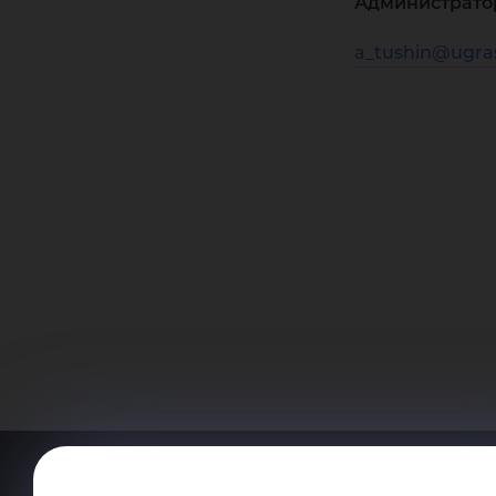
Администрато
a_tushin@ugra