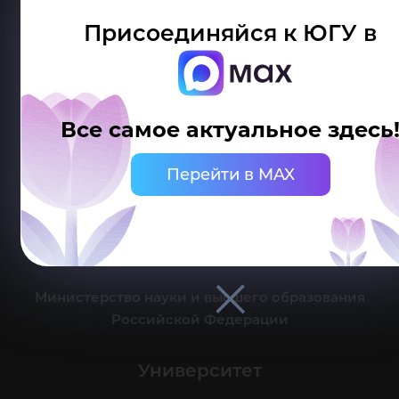
Присоединяйся к ЮГУ в
Делитесь новостями об университете с хештегом #ЮГУ
Все самое актуальное здесь
Сведения об образовательной организации
Перейти в MAX
г. Ханты-Мансийск, ул. Чехова, 16
Канцелярия: тел.: +7 (3467) 377-000
e-mail:
ugrasu@ugrasu.ru
Министерство науки и высшего образования
Российской Федерации
Университет