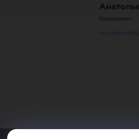
Анатоль
Специалист
oa_vasileva@ug