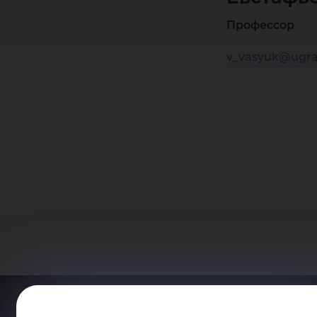
Профессор
v_vasyuk@ugra