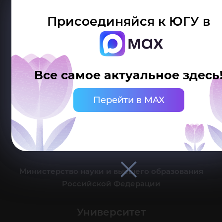
Присоединяйся к ЮГУ в
Делитесь новостями об университете с хештегом #ЮГУ
Все самое актуальное здесь
Сведения об образовательной организации
Перейти в MAX
г. Ханты-Мансийск, ул. Чехова, 16
Канцелярия: тел.: +7 (3467) 377-000
e-mail:
ugrasu@ugrasu.ru
Министерство науки и высшего образования
Российской Федерации
Университет