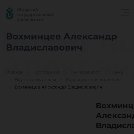
Вохмин
Вохминцев Александр
Владиславович
Алексан
Главная
Сотрудники
Университет
Наука
Владисл
Научные журналы
Редакционная коллегия
Вохминцев Александр Владиславович
Вохминц
Алексан
Владисл