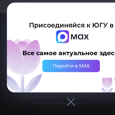
Присоединяйся к ЮГУ в
Все самое актуальное здес
Делитесь новостями об университете с хештегом #ЮГУ
Перейти в MAX
Сведения об образовательной организации
г. Ханты-Мансийск, ул. Чехова, 16
Канцелярия: тел.: +7 (3467) 377-000
e-mail:
ugrasu@ugrasu.ru