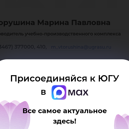
ри
орушина Марина Павловна
вло
оводитель учебно-производственного комплекса
3467) 377000, 410,
m_vtorushina@ugrasu.ru
Присоединяйся к ЮГУ
в
Все самое актуальное
здесь!