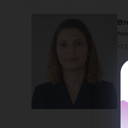
Ма
Вт
Па
Рук
+7 (