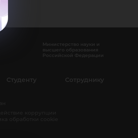
Министерство науки и
высшего образования
Российской Федерации
Студенту
Сотруднику
ан
ействие коррупции
ка обработки cookie