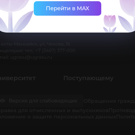
Перейти в MAX
 Ханты-Мансийск, ул. Чехова, 16
нцелярия: тел.: +7 (3467) 377-000
mail:
ugrasu@ugrasu.ru
ниверситет
Поступающему
Обращения гражд
Версия для слабовидящих
равка для отчисленных и выпускников
Противод
оложение о защите персональных данных
Полити