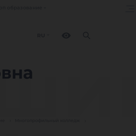
оп образование
RU
уши
овна
ие
Многопрофильный колледж