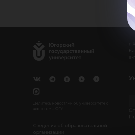
г.
Ка
e-
У
Делитесь новостями об университете с
хештегом #ЮГУ
Cп
П
Сведения об образовательной
организации