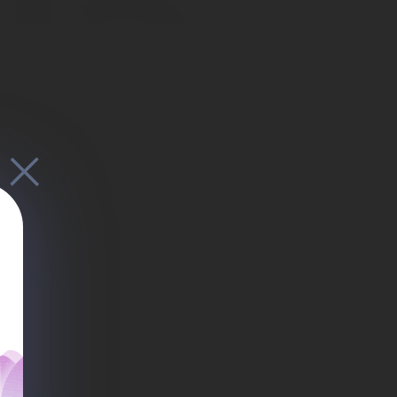
на
вн