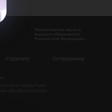
Министерство науки и
высшего образования
Российской Федерации
Студенту
Сотруднику
ан
ействие коррупции
ка обработки cookie