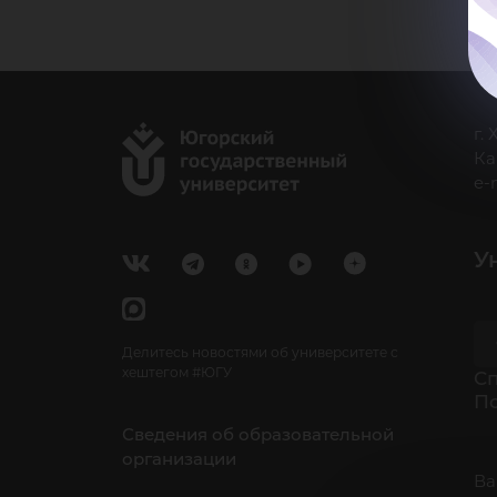
г.
Ка
e-
У
Делитесь новостями об университете с
хештегом #ЮГУ
Cп
П
Сведения об образовательной
организации
Ва