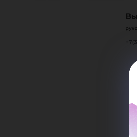
Ал
Вы
Ми
рук
+7(3