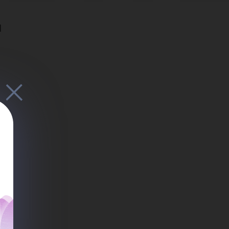
ан
ч
йло