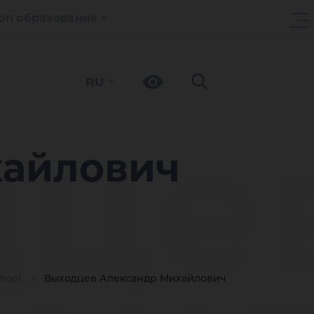
оп образование
RU
дце
хайлович
hool
Выходцев Александр Михайлович