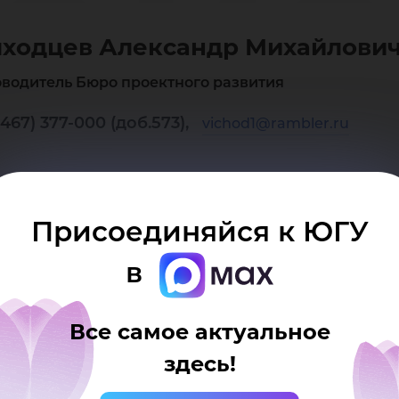
екс
ходцев Александр Михайлови
ха
оводитель Бюро проектного развития
467) 377-000 (доб.573),
vichod1@rambler.ru
Присоединяйся к ЮГУ
в
Все самое актуальное
здесь!