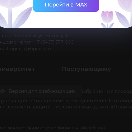
Перейти в MAX
 Ханты-Мансийск, ул. Чехова, 16
нцелярия: тел.: +7 (3467) 377-000
mail:
ugrasu@ugrasu.ru
ниверситет
Поступающему
Обращения гражд
Версия для слабовидящих
равка для отчисленных и выпускников
Противод
оложение о защите персональных данных
Полити
ше мнение формирует официальный рейтинг