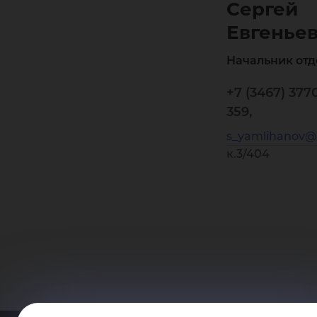
Сергей
Евгенье
Начальник отд
+7 (3467) 377
359,
s_yamlihanov@
к.3/404