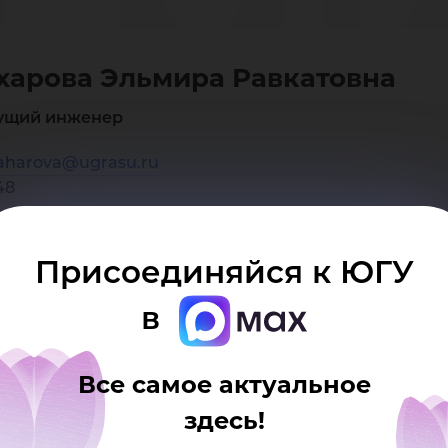
ьм
харова Эльмира Равкатовна
вка
ущий инженер
aharova@ugrasu.ru
48
Присоединяйся к ЮГУ
в
Все самое актуальное
здесь!