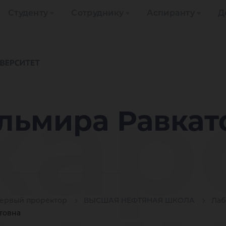
Студенту
Сотруднику
Аспиранту
Д
хар
льмира Равкат
ервый проректор
ВЫСШАЯ НЕФТЯНАЯ ШКОЛА
Лаб
товна