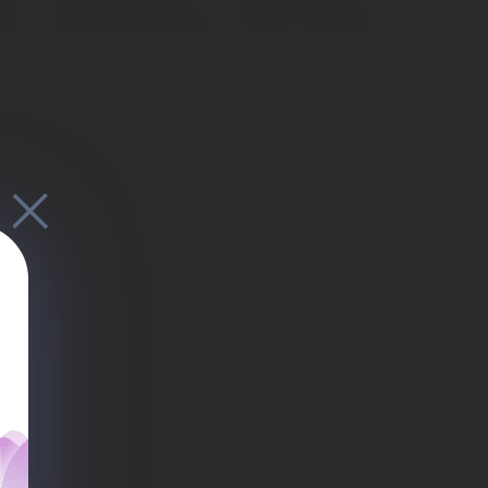
ира
тов