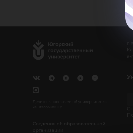
г.
Ка
e-
У
Делитесь новостями об университете с
хештегом #ЮГУ
Cп
П
Сведения об образовательной
организации