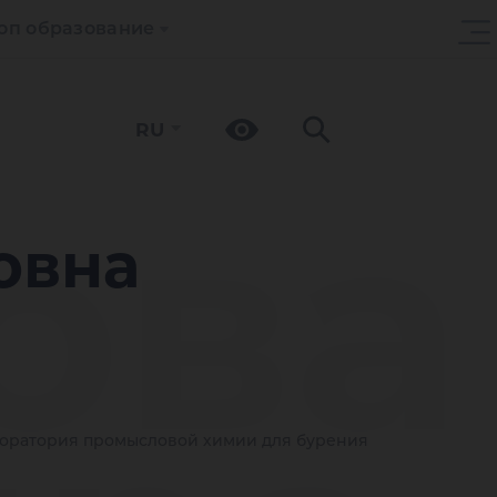
оп образование
RU
ова
овна
оратория промысловой химии для бурения