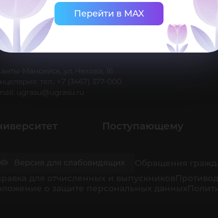
Перейти в MAX
 Ханты-Мансийск, ул. Чехова, 16
нцелярия: тел.: +7 (3467) 377-000
mail:
ugrasu@ugrasu.ru
ниверситет
Поступающему
Обращения гражд
Версия для слабовидящих
равка для отчисленных и выпускников
Противод
оложение о защите персональных данных
Полити