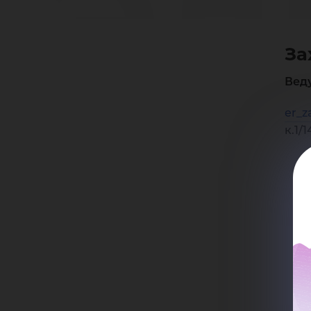
Эл
За
Ра
Вед
er_z
к.1/1