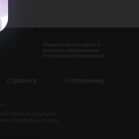
Министерство науки и
высшего образования
Российской Федерации
Студенту
Сотруднику
ан
ействие коррупции
ка обработки cookie