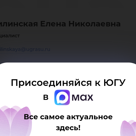
ена
линская Елена Николаевна
кол
циалист
ilinskaya@ugrasu.ru
Присоединяйся к ЮГУ
в
Все самое актуальное
здесь!