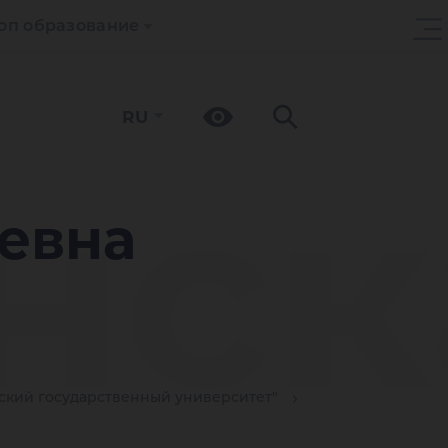
оп образование
RU
нск
евна
кий государственный университет"