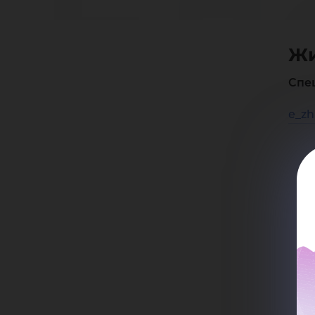
Ел
Жи
Ни
Спе
e_zh