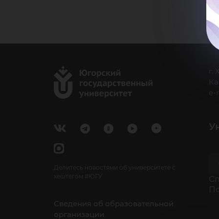
г.
Ка
e-
У
Делитесь новостями об университете с
хештегом #ЮГУ
Cп
П
Сведения об образовательной
организации