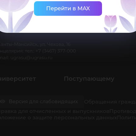
Перейти в MAX
 Ханты-Мансийск, ул. Чехова, 16
нцелярия: тел.: +7 (3467) 377-000
mail:
ugrasu@ugrasu.ru
ниверситет
Поступающему
Обращения гражд
Версия для слабовидящих
равка для отчисленных и выпускников
Противод
оложение о защите персональных данных
Полити