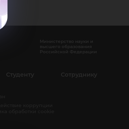
Министерство науки и
высшего образования
Российской Федерации
Студенту
Сотруднику
ан
ействие коррупции
ка обработки cookie