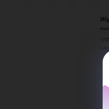
Ли
Жу
Фе
Ана
+7(3
к.Ад