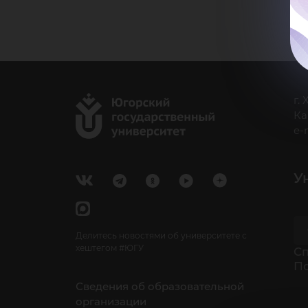
г.
Ка
e-
У
Делитесь новостями об университете с
хештегом #ЮГУ
Cп
П
Сведения об образовательной
организации