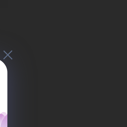
я
ров