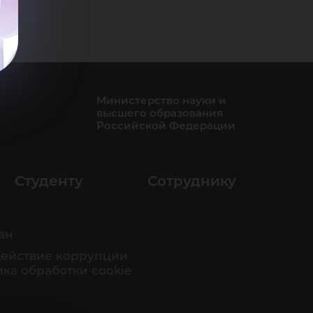
Министерство науки и
высшего образования
Российской Федерации
Студенту
Сотруднику
ан
ействие коррупции
ка обработки cookie