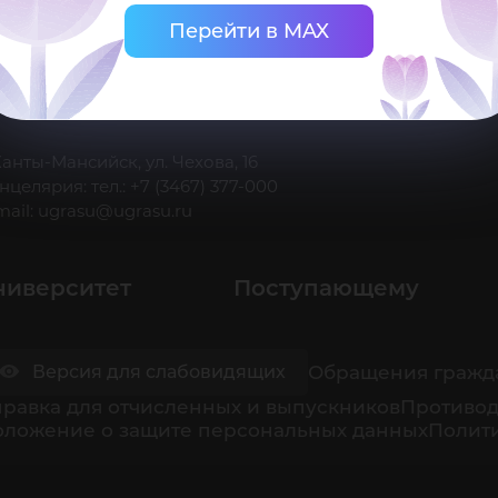
Перейти в MAX
 Ханты-Мансийск, ул. Чехова, 16
нцелярия: тел.: +7 (3467) 377-000
mail:
ugrasu@ugrasu.ru
ниверситет
Поступающему
Обращения гражд
Версия для слабовидящих
равка для отчисленных и выпускников
Противод
оложение о защите персональных данных
Полити