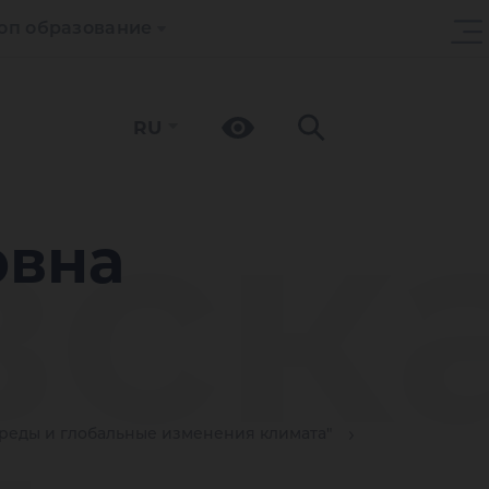
оп образование
RU
ск
овна
еды и глобальные изменения климата"