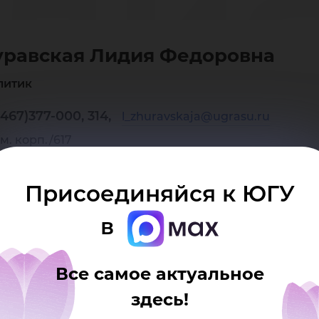
ди
равская Лидия Федоровна
до
литик
467)377-000, 314,
l_zhuravskaja@ugrasu.ru
м. корп./617
Присоединяйся к ЮГУ
в
Все самое актуальное
здесь!