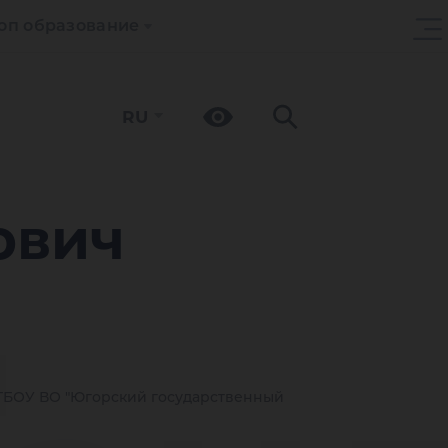
оп образование
RU
ц
ович
БОУ ВО "Югорский государственный