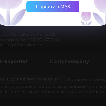
Перейти в MAX
 Ханты-Мансийск, ул. Чехова, 16
нцелярия: тел.: +7 (3467) 377-000
mail:
ugrasu@ugrasu.ru
ниверситет
Поступающему
Обращения гражд
Версия для слабовидящих
равка для отчисленных и выпускников
Противод
оложение о защите персональных данных
Полити