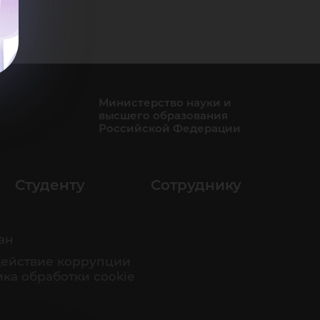
Министерство науки и
высшего образования
Российской Федерации
Студенту
Сотруднику
ан
ействие коррупции
ка обработки cookie