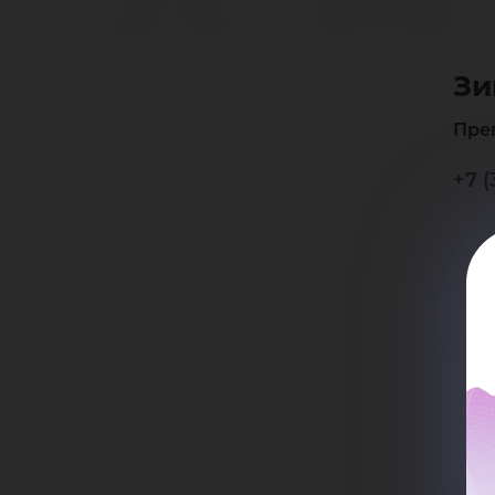
Ал
Зи
Ви
Пре
+7 (