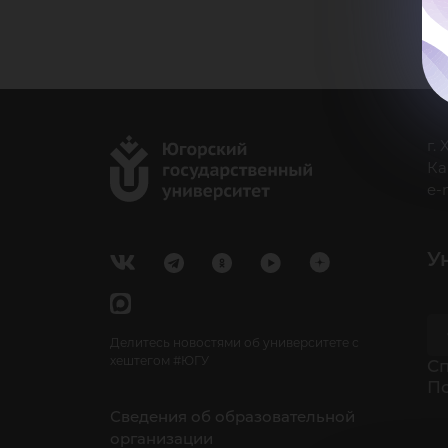
г.
Ка
e-
У
Делитесь новостями об университете с
хештегом #ЮГУ
Cп
П
Сведения об образовательной
организации