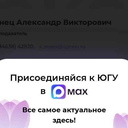
екс
нец Александр Викторович
кто
подаватель
34638) 42820,
a_zinets@ugrasu.ru
Присоединяйся к ЮГУ
в
Все самое актуальное
здесь!