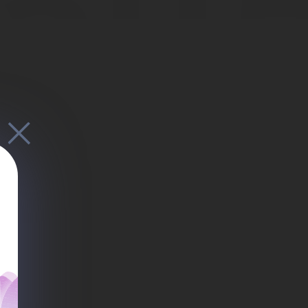
ан
ро