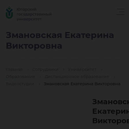
Змановс
Змановская Екатерина
Викторовна
Екатери
Главная
Сотрудники
Университет
Викторо
Образование
Дистанционное образование
Видеостудии
Змановская Екатерина Викторовна
Змановс
Екатери
Викторо