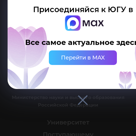
Присоединяйся к ЮГУ в
Делитесь новостями об университете с хештегом #ЮГУ
Все самое актуальное здес
Сведения об образовательной организации
Перейти в MAX
г. Ханты-Мансийск, ул. Чехова, 16
Канцелярия: тел.: +7 (3467) 377-000
e-mail:
ugrasu@ugrasu.ru
Министерство науки и высшего образования
Российской Федерации
Университет
Поступающему