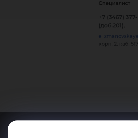
Специалист
+7 (3467) 377
(доб.201),
e_zmanovskay
корп. 2, каб. 51