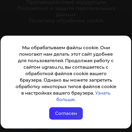
Противодействие коррупции
Положение о защите персональных
данных
Политика обработки cookie
Ваше мнение формирует официальный рейтинг
Мы обрабатываем файлы cookie. Они
организации:
помогают нам делать этот сайт удобнее
для пользователей. Продолжая работу с
сайтом ugrasu.ru, вы соглашаетесь с
обработкой файлов cookie вашего
браузера. Однако вы можете запретить
обработку некоторых типов файлов cookie
Анкета доступна по QR-коду, а так же по прямой
в настройках вашего браузера.
Узнать
ссылке
больше
.
Согласен
© ФГБОУ ВО ЮГУ 2001–2026