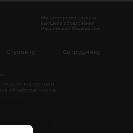
Министерство науки и
высшего образования
Российской Федерации
Студенту
Сотруднику
ан
ействие коррупции
ка обработки cookie