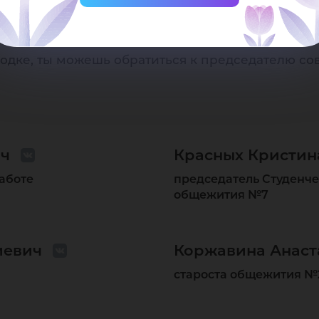
ния общежитий ЮГУ
– это одна из общественных
лого комплекса «Студенческий городок». Если
одке, ты можешь обратиться к председателю со
ич
Красных Кристин
работе
председатель Студенче
общежития №7
иевич
Коржавина Анаст
староста общежития №