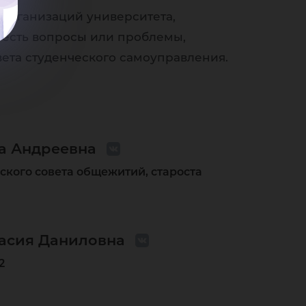
 организаций университета,
 есть вопросы или проблемы,
вета студенческого самоуправления.
а Андреевна
ского совета общежитий, староста
асия Даниловна
2