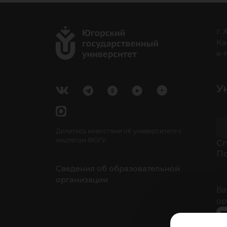
г.
Ка
e-
У
Делитесь новостями об университете с
хештегом #ЮГУ
Cп
П
Сведения об образовательной
организации
Ва
ор