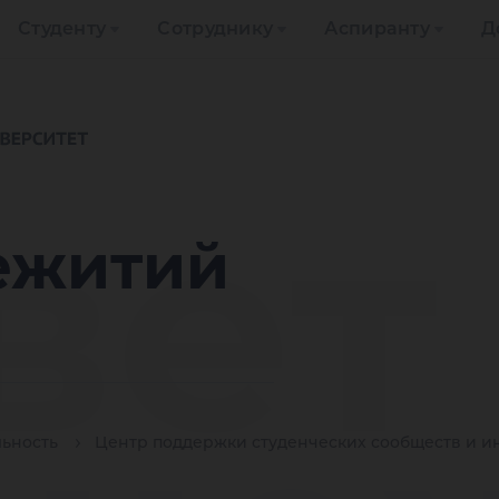
Студенту
Сотруднику
Аспиранту
Д
вет
ежитий
льность
Центр поддержки студенческих сообществ и и