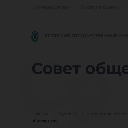
Университет
Поступающему
Со
Совет общ
Главная
Студенту
Внеучебная деяте
общежитий