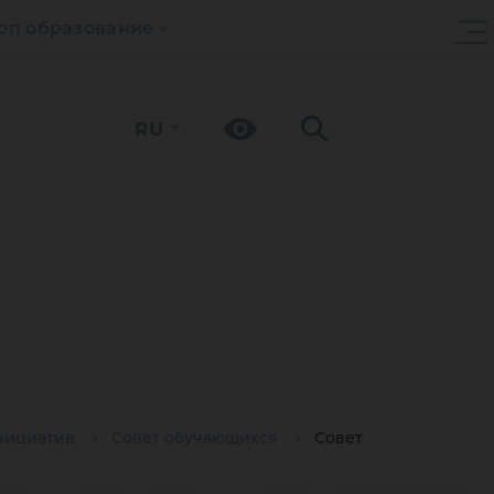
оп образование
RU
нициатив
Совет обучающихся
Совет