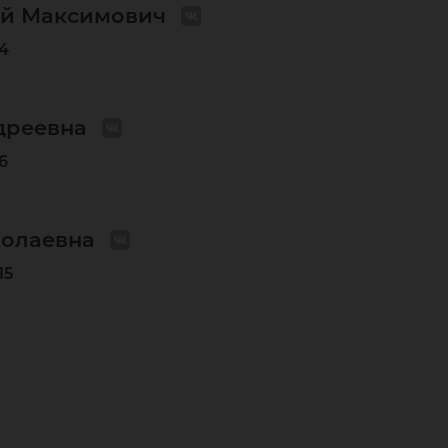
ей Максимович
4
дреевна
6
олаевна
15