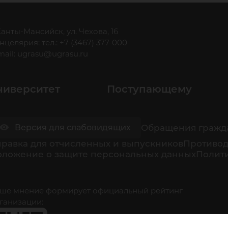
 Ханты-Мансийск, ул. Чехова, 16
нцелярия: тел.: +7 (3467) 377-000
mail:
ugrasu@ugrasu.ru
ниверситет
Поступающему
Обращения гражд
Версия для слабовидящих
равка для отчисленных и выпускников
Противод
оложение о защите персональных данных
Полити
ше мнение формирует официальный рейтинг
ганизации: