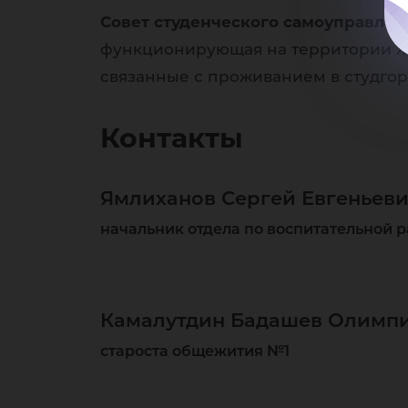
Совет студенческого самоуправле
функционирующая на территории Жи
связанные с проживанием в студгор
Контакты
Ямлиханов Сергей Евгеньев
начальник отдела по воспитательной 
Камалутдин Бадашев Олимп
староста общежития №1