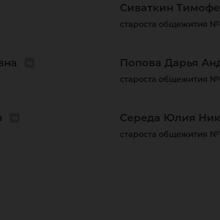
Сиваткин Тимоф
староста общежития №
вна
Попова Дарья Ан
староста общежития №
ч
Середа Юлия Ник
староста общежития №