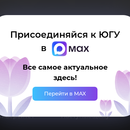
бот
ам программ не найдено.
Присоединяйся к ЮГУ
в
Все самое актуальное
здесь!
 Ханты-Мансийск, ул. Чехова, 16
нцелярия: тел.: +7 (3467) 377-000
Перейти в MAX
mail:
ugrasu@ugrasu.ru
ниверситет
Поступающему