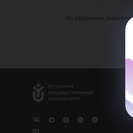
ра
По заданным параметр
г.
Ка
e-
У