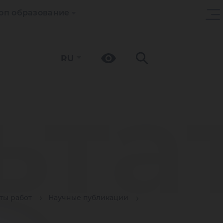
оп образование
RU
ьта
ты работ
Научные публикации