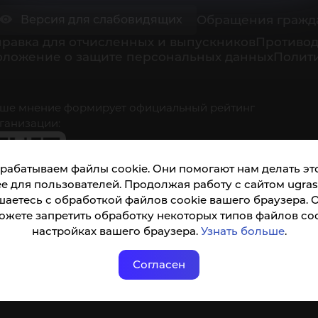
Обращения гражд
Версия для слабовидящих
равка для отчисленных и выпускников
Противод
оложение о защите персональных данных
Полити
ше мнение формирует официальный рейтинг
ганизации:
рабатываем файлы cookie. Они помогают нам делать это
е для пользователей. Продолжая работу с сайтом ugrasu
шаетесь с обработкой файлов cookie вашего браузера. 
ожете запретить обработку некоторых типов файлов coo
кета доступна по QR-коду, а так же по прямой
настройках вашего браузера.
Узнать больше
.
ылке
Согласен