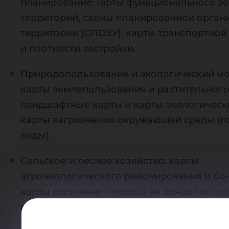
планирование: rарты функционального з
территорий, схемы планировочной орган
территории (СПОЗУ), карты транспортной
и плотности застройки.
Природопользование и экологический мо
карты землепользования и растительного
ландшафтные карты и карты экологически
карты загрязнения окружающей среды (по
воды).
Сельское и лесное хозяйство: карты
агроэкологического районирования и бон
карты состояния посевов на основе веге
индексов, лесотаксационные карты и кар
лесопатологического состояния.