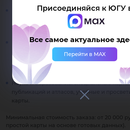
Присоединяйся к ЮГУ 
Инфраструктура и логистика: схемы инже
(водопровод, канализация, электросети), 
оптимальных маршрутов и логистических
Все самое актуальное зде
Инвестиционное проектирование и упра
недвижимостью: карты инвестиционной
Перейти в MAX
привлекательности районов, кадастровые
наложенной аналитикой.
Наука и образование: специальные карты
публикаций и атласов, учебные и просвет
карты.
Минимальная стоимость заказа: от 20 000 р
простой карты на основе готовых данных).