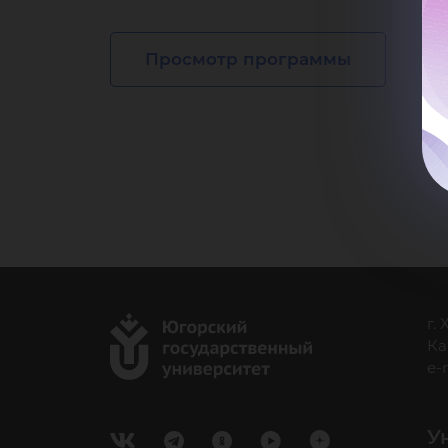
Просмотр программы
г.
Ка
e-
У