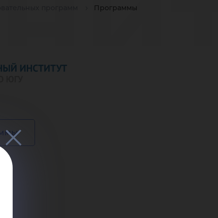
ни
овательных программ
Программы
ов
аммы
ало