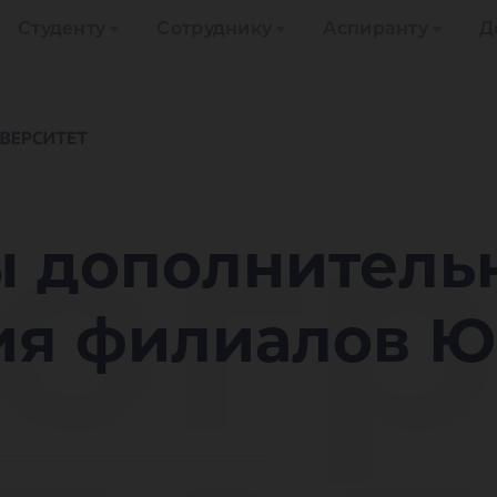
Студенту
Сотруднику
Аспиранту
Д
ог
 дополнитель
ия филиалов 