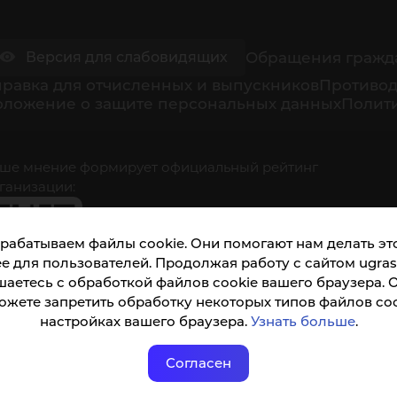
Обращения гражд
Версия для слабовидящих
равка для отчисленных и выпускников
Противод
оложение о защите персональных данных
Полити
ше мнение формирует официальный рейтинг
ганизации:
рабатываем файлы cookie. Они помогают нам делать это
е для пользователей. Продолжая работу с сайтом ugrasu
шаетесь с обработкой файлов cookie вашего браузера. 
ожете запретить обработку некоторых типов файлов coo
кета доступна по QR-коду, а так же по прямой
настройках вашего браузера.
Узнать больше
.
ылке
Согласен