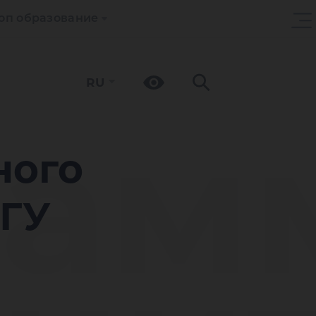
оп образование
RU
рам
ного
ЮГУ