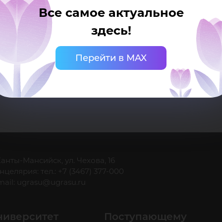
Все самое актуальное
здесь!
Просмотр прогр
Перейти в MAX
 Ханты-Мансийск, ул. Чехова, 16
нцелярия: тел.: +7 (3467) 377-000
mail:
ugrasu@ugrasu.ru
ниверситет
Поступающему