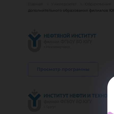
до
Главная
Университет
Образование
дополнительного образования филиалов Ю
об
Просмотр программы
фи