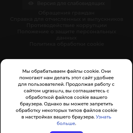
Версия для слабовидящих
Обращения граждан
Cправка для отчисленных и выпускников
Противодействие коррупции
Положение о защите персональных
данных
Политика обработки cookie
Ваше мнение формирует официальный рейтинг
Мы обрабатываем файлы cookie. Они
организации:
помогают нам делать этот сайт удобнее
для пользователей. Продолжая работу с
сайтом ugrasu.ru, вы соглашаетесь с
обработкой файлов cookie вашего
браузера. Однако вы можете запретить
обработку некоторых типов файлов cookie
Анкета доступна по QR-коду, а так же по прямой
в настройках вашего браузера.
Узнать
ссылке
больше
.