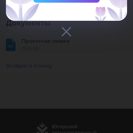
Сфера проекта:
Образование
Документы
Проектная заявка
17.85 КБ
Возврат к списку