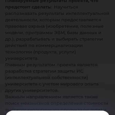
Планируемые результаты проекта, что
предстоит сделать:
Научиться
распознавать результаты интеллектуальной
деятельности, которым предоставляется
правовая охрана (изобретения, полезные
модели, программы ЭВМ, базы данных и
др.), разрабатывать и выбирать стратегии
действий по коммерциализации
технологии (продукта, услуги)
университета.
Главным результатом проекта является
разработка стратегии защиты ИС
(интеллектуальной собственности)
университета с учетом мирового опыта
других университетов.
Важным направлением является также
поиск механизмов определения стоимости
высокотехнологичного продукта (услуги) и