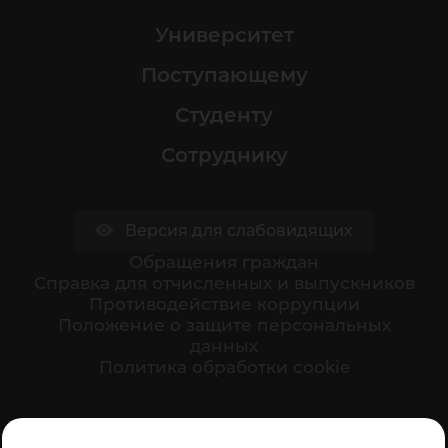
Университет
Поступающему
Студенту
Сотруднику
Версия для слабовидящих
Обращения граждан
Cправка для отчисленных и выпускников
Противодействие коррупции
Положение о защите персональных
данных
Политика обработки cookie
Ваше мнение формирует официальный рейтинг