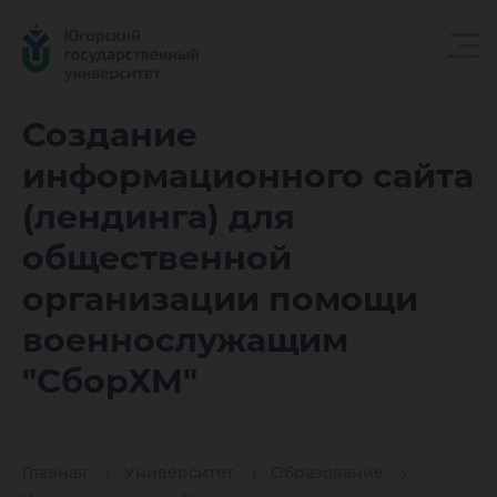
Создани
Создание
информационного сайта
информ
(лендинга) для
общественной
сайта (л
организации помощи
военнослужащим
для
"СборХМ"
Главная
Университет
Образование