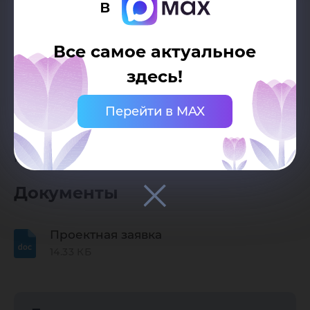
в
Теги:
#гуманитарная помощь #сборХМ
#СВО #сайт
Все самое актуальное
Тип заказчика:
Внешний
здесь!
Вид проекта:
Социальный: Обучение
служением
Перейти в MAX
Сфера проекта:
Маркетинг, реклама,
PR / Социальные сети
Документы
Проектная заявка
14.33 КБ