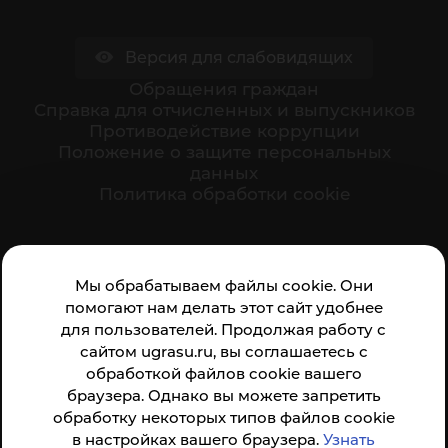
Версия для слабовидящих
Обращения граждан
Cправка для отчисленных и выпускников
Противодействие коррупции
Положение о защите персональных
данных
Политика обработки cookie
Ваше мнение формирует официальный рейтинг
Мы обрабатываем файлы cookie. Они
организации:
помогают нам делать этот сайт удобнее
для пользователей. Продолжая работу с
сайтом ugrasu.ru, вы соглашаетесь с
обработкой файлов cookie вашего
браузера. Однако вы можете запретить
обработку некоторых типов файлов cookie
Анкета доступна по QR-коду, а так же по прямой
в настройках вашего браузера.
Узнать
ссылке