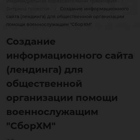
обществ
Индивидуальная образовательная траектория
Витрина проектов
Создание информационного
организ
сайта (лендинга) для общественной организации
помощи военнослужащим "СборХМ"
Создание
помощи
информационного сайта
военно
(лендинга) для
общественной
"СборХМ
организации помощи
военнослужащим
"СборХМ"