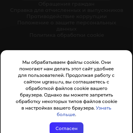
Обращения граждан
Cправка для отчисленных и выпускников
Противодействие коррупции
Положение о защите персональных
данных
Политика обработки cookie
Ваше мнение формирует официальный рейтинг
Мы обрабатываем файлы cookie. Они
организации:
помогают нам делать этот сайт удобнее
для пользователей. Продолжая работу с
сайтом ugrasu.ru, вы соглашаетесь с
обработкой файлов cookie вашего
браузера. Однако вы можете запретить
обработку некоторых типов файлов cookie
Анкета доступна по QR-коду, а так же по прямой
в настройках вашего браузера.
Узнать
ссылке
больше
.
Согласен
© ФГБОУ ВО ЮГУ 2001–2026