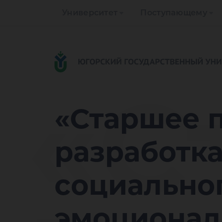
Университет
Поступающему
«С
«Старшее п
разработк
социальног
эмоционал