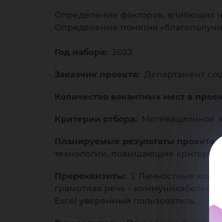
те
Определение факторов, влияющих н
Определение понятия «благополучи
Год набора:
2023
Заказчик проекта:
Департамент соц
Количество вакантных мест в прое
ул
Критерии отбора:
Мотивационное э
Планируемые результаты проекта, ч
технологии, повышающие критерии 
Пререквизиты:
1. Личностные компе
грамотная речь - коммуникабельност
Exсel уверенный пользователь.