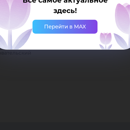
циа
Все самое актуальное
Валерьевна
здесь!
25
Перейти в MAX
оления
оно
овательский