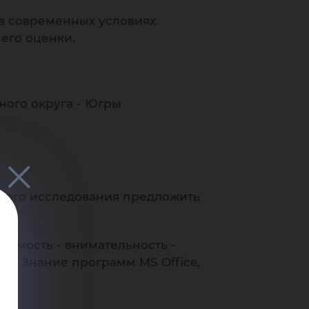
лог
в современных условиях.
его оценки.
ного округа - Югры
шен
ного исследования предложить
чаемость - внимательность -
 2. Знание программ MS Office,