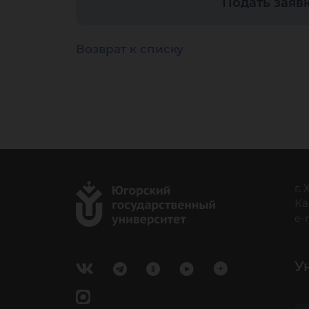
и
Подать заяв
эм
Возврат к списку
бл
г.
Ка
e-
У