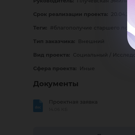
со
Руководитель:
Плучевская Эмилия 
Срок реализации проекта:
20.04.20
Теги:
#благополучие старшего пок
эк
Тип заказчика:
Внешний
Вид проекта:
Социальный / Исслед
Сфера проекта:
Иные
Документы
Проектная заявка
14.06 КБ