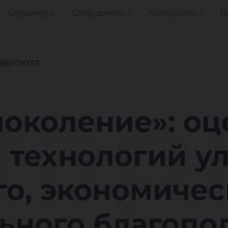
Студенту
Сотруднику
Аспиранту
Д
тар
околение»: оц
а технологий у
о, экономичес
ьного благопо