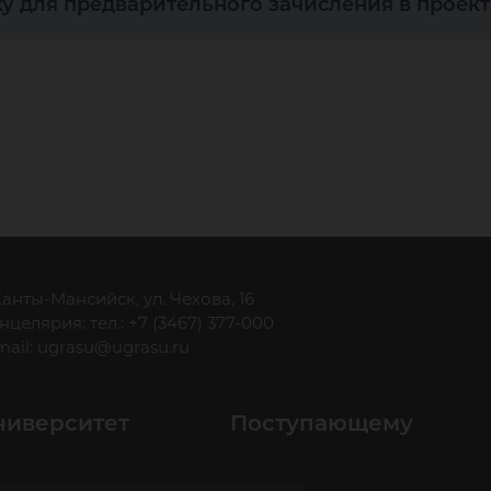
ку для предварительного зачисления в проек
оци
аго
 Ханты-Мансийск, ул. Чехова, 16
нцелярия: тел.: +7 (3467) 377-000
mail:
ugrasu@ugrasu.ru
ниверситет
Поступающему