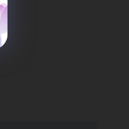
льн
ми