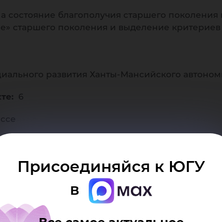
хно
а состояние благополучия старшего поколения 
е» старшего поколения и выделение критериев 
иального развития Ханты-Мансийского автоном
кте:
6
уч
ссе
то предстоит сделать:
На основании проведен
«благополучия» старшего поколения
Присоединяйся к ЮГУ
тенции: - лояльность к компании - быстрая обу
в
ь - пунктуальность - умение работать в команде.