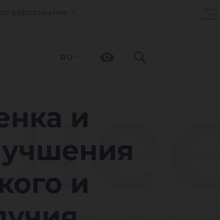
оп образование
RU
ше
енка и
лучшения
кого и
лучия