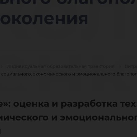
кол
поколения
енк
Индивидуальная образовательная траектория
Витр
 социального, экономического и эмоционального благопо
зра
»: оценка и разработка те
мического и эмоционально
я