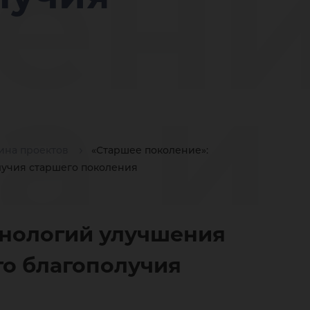
ени
а и
ина проектов
«Старшее поколение»:
лучия старшего поколения
бот
хнологий улучшения
го благополучия