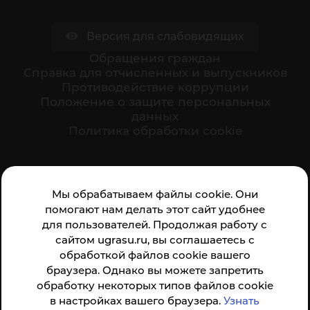
Версия для слабовидящих
Обращения граждан
Cправка для отчисленных и выпускников
Противодействие коррупции
Положение о защите персональных
данных
Политика обработки cookie
Ваше мнение формирует официальный рейтинг
Мы обрабатываем файлы cookie. Они
организации:
помогают нам делать этот сайт удобнее
для пользователей. Продолжая работу с
сайтом ugrasu.ru, вы соглашаетесь с
обработкой файлов cookie вашего
браузера. Однако вы можете запретить
обработку некоторых типов файлов cookie
Анкета доступна по QR-коду, а так же по прямой
в настройках вашего браузера.
Узнать
ссылке