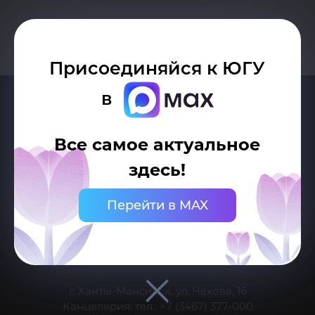
Присоединяйся к ЮГУ
в
Все самое актуальное
здесь!
Перейти в MAX
Делитесь новостями об университете с хештегом #ЮГУ
Сведения об образовательной организации
г. Ханты-Мансийск, ул. Чехова, 16
Канцелярия: тел.: +7 (3467) 377-000