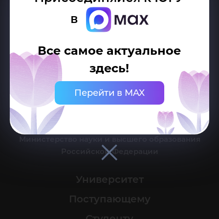
в
Делитесь новостями об университете с хештегом #ЮГУ
Все самое актуальное
Сведения об образовательной организации
здесь!
г. Ханты-Мансийск, ул. Чехова, 16
Перейти в MAX
Канцелярия: тел.: +7 (3467) 377-000
e-mail:
ugrasu@ugrasu.ru
Министерство науки и высшего образования
Российской Федерации
Университет
Поступающему
Студенту