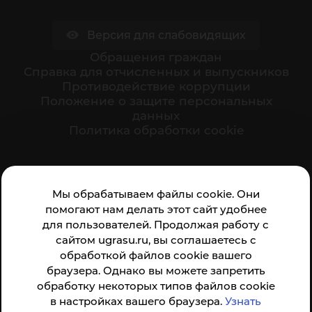
Версия для слабовидящих
Обращения граждан
Cправка для отчисленных и выпускников
Противодействие коррупции
Положение о защите персональных
данных
Политика обработки cookie
Ваше мнение формирует официальный рейтинг
Мы обрабатываем файлы cookie. Они
организации:
помогают нам делать этот сайт удобнее
для пользователей. Продолжая работу с
сайтом ugrasu.ru, вы соглашаетесь с
обработкой файлов cookie вашего
браузера. Однако вы можете запретить
обработку некоторых типов файлов cookie
Анкета доступна по QR-коду, а так же по прямой
в настройках вашего браузера.
Узнать
ссылке