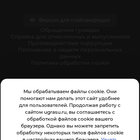
Версия для слабовидящих
Обращения граждан
Cправка для отчисленных и выпускников
Противодействие коррупции
Положение о защите персональных
данных
Политика обработки cookie
Ваше мнение формирует официальный рейтинг
Мы обрабатываем файлы cookie. Они
организации:
помогают нам делать этот сайт удобнее
для пользователей. Продолжая работу с
сайтом ugrasu.ru, вы соглашаетесь с
обработкой файлов cookie вашего
браузера. Однако вы можете запретить
обработку некоторых типов файлов cookie
Анкета доступна по QR-коду, а так же по прямой
в настройках вашего браузера.
Узнать