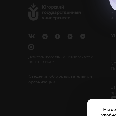
г.
Ка
e-
У
Делитесь новостями об университете с
хештегом #ЮГУ
Cп
П
Сведения об образовательной
организации
Ва
ор
Мы об
удобне