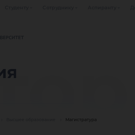
Студенту
Сотруднику
Аспиранту
Д
тор
ия
Высшее образование
Магистратура