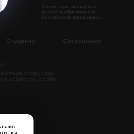
Министерство науки и
высшего образования
Российской Федерации
Студенту
Сотруднику
ан
ействие коррупции
ка обработки cookie
т сайт
.ru, вы