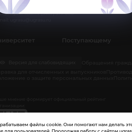
 Ханты-Мансийск, ул. Чехова, 16
нцелярия: тел.: +7 (3467) 377-000
mail:
ugrasu@ugrasu.ru
ниверситет
Поступающему
Обращения гражд
Версия для слабовидящих
равка для отчисленных и выпускников
Противод
оложение о защите персональных данных
Полити
ше мнение формирует официальный рейтинг
ганизации:
рабатываем файлы cookie. Они помогают нам делать это
е для пользователей. Продолжая работу с сайтом ugrasu