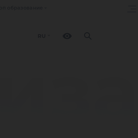
оп образование
RU
из