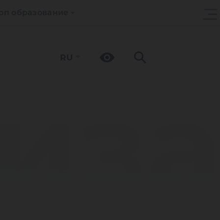
оп образование
RU
из