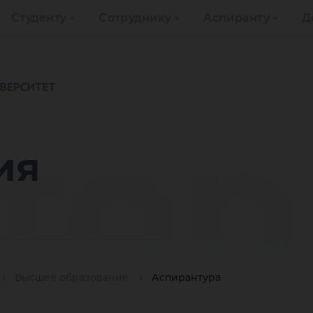
Студенту
Сотруднику
Аспиранту
Д
тор
ия
Высшее образование
Аспирантура