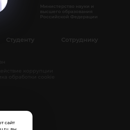
Министерство науки и
высшего образования
Российской Федерации
Студенту
Сотруднику
ан
ействие коррупции
ка обработки cookie
т сайт
.ru, вы