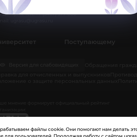
 Ханты-Мансийск, ул. Чехова, 16
нцелярия: тел.: +7 (3467) 377-000
mail:
ugrasu@ugrasu.ru
ниверситет
Поступающему
Обращения гражд
Версия для слабовидящих
равка для отчисленных и выпускников
Противод
оложение о защите персональных данных
Полити
ше мнение формирует официальный рейтинг
ганизации:
рабатываем файлы cookie. Они помогают нам делать это
е для пользователей. Продолжая работу с сайтом ugrasu