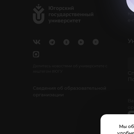
г.
Ка
e-
У
Делитесь новостями об университете с
хештегом #ЮГУ
Cп
П
Сведения об образовательной
организации
Ва
ор
Мы об
удобне