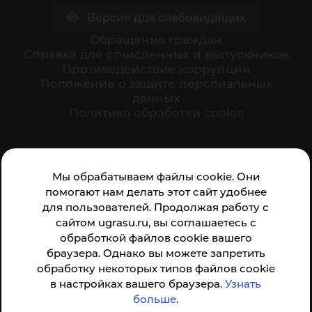
Версия для слабовидящих
Обращения граждан
Cправка для отчисленных и выпускников
Противодействие коррупции
Положение о защите персональных
данных
Политика обработки cookie
Ваше мнение формирует официальный рейтинг
Мы обрабатываем файлы cookie. Они
организации:
помогают нам делать этот сайт удобнее
для пользователей. Продолжая работу с
сайтом ugrasu.ru, вы соглашаетесь с
обработкой файлов cookie вашего
браузера. Однако вы можете запретить
обработку некоторых типов файлов cookie
Анкета доступна по QR-коду, а так же по прямой
в настройках вашего браузера.
Узнать
ссылке
больше
.