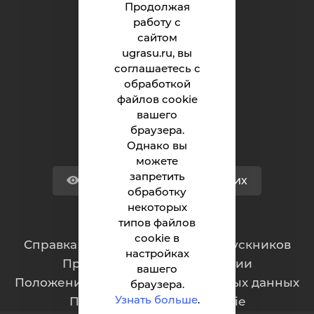
Российской Федерации
Продолжая
работу с
сайтом
Университет
ugrasu.ru, вы
соглашаетесь с
Поступающему
обработкой
Студенту
файлов cookie
вашего
Сотруднику
браузера.
Однако вы
можете
запретить
Версия для слабовидящих
обработку
некоторых
типов файлов
Обращения граждан
cookie в
Cправка для отчисленных и выпускников
настройках
Противодействие коррупции
вашего
Положение о защите персональных данных
браузера.
Узнать больше
.
Политика обработки cookie