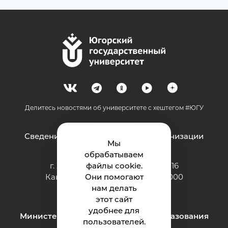
Делитесь новостями об университете с хештегом #ЮГУ
Сведения об образовательной организации
Мы
обрабатываем
г. Ханты-Мансийск, ул. Чехова, 16
файлы cookie.
Канцелярия: тел.: +7 (3467) 377-000
Они помогают
e-mail:
нам делать
ugrasu@ugrasu.ru
этот сайт
удобнее для
Министерство науки и высшего образования
пользователей.