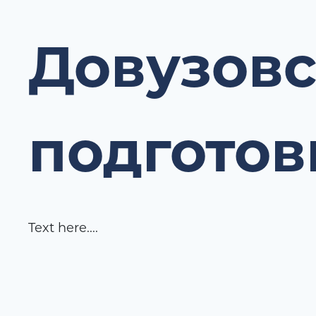
Довузовс
подготов
Text here....