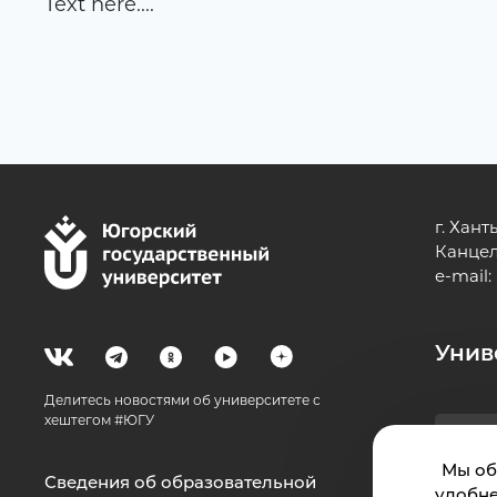
Text here....
г. Хант
Канцеля
e-mail:
Унив
Делитесь новостями об университете с
хештегом #ЮГУ
Мы об
Сведения об образовательной
удобне