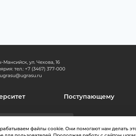
ы-Мансийск, ул. Чехова, 16
рия: тел.: +7 (3467) 377-000
ugrasu@ugrasu.ru
ерситет
Поступающему
Обращения гражд
Версия для слабовидящих
рабатываем файлы cookie. Они помогают нам делать это
е для пользователей. Продолжая работу с сайтом ugrasu