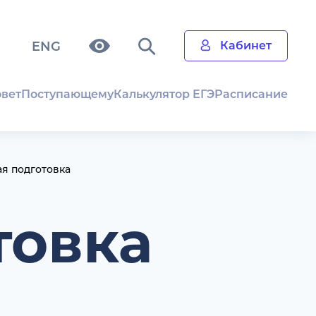
ENG
Кабинет
овет
Поступающему
Калькулятор ЕГЭ
Расписание
я подготовка
товка