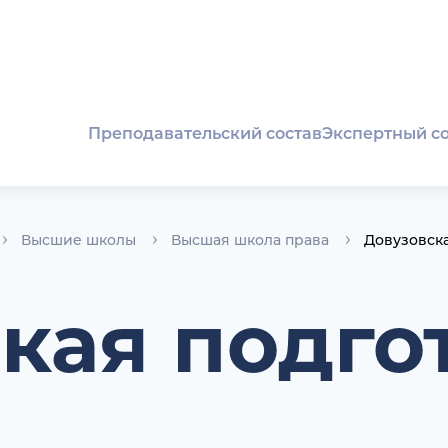
Преподавательский состав
Экспертный с
Высшие школы
Высшая школа права
Довузовска
кая подго