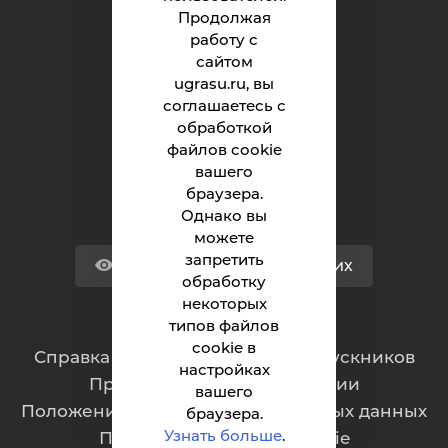
Российской Федерации
Продолжая
работу с
сайтом
Университет
ugrasu.ru, вы
соглашаетесь с
Поступающему
обработкой
Студенту
файлов cookie
вашего
Сотруднику
браузера.
Однако вы
можете
запретить
Версия для слабовидящих
обработку
некоторых
типов файлов
Обращения граждан
cookie в
Cправка для отчисленных и выпускников
настройках
Противодействие коррупции
вашего
Положение о защите персональных данных
браузера.
Узнать больше
.
Политика обработки cookie