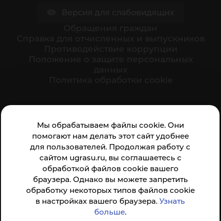
Версия для слабовидящих
Обращения граждан
Cправка для отчисленных и выпускников
Противодействие коррупции
Положение о защите персональных
данных
Политика обработки cookie
Ваше мнение формирует официальный рейтинг
Мы обрабатываем файлы cookie. Они
организации:
помогают нам делать этот сайт удобнее
для пользователей. Продолжая работу с
сайтом ugrasu.ru, вы соглашаетесь с
обработкой файлов cookie вашего
браузера. Однако вы можете запретить
обработку некоторых типов файлов cookie
Анкета доступна по QR-коду, а так же по прямой
в настройках вашего браузера.
Узнать
ссылке
больше
.