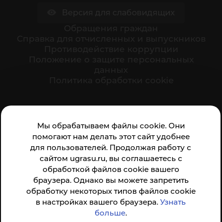
Версия для слабовидящих
Обращения граждан
Cправка для отчисленных и выпускников
Противодействие коррупции
Положение о защите персональных
данных
Политика обработки cookie
Ваше мнение формирует официальный рейтинг
Мы обрабатываем файлы cookie. Они
организации:
помогают нам делать этот сайт удобнее
для пользователей. Продолжая работу с
сайтом ugrasu.ru, вы соглашаетесь с
обработкой файлов cookie вашего
браузера. Однако вы можете запретить
обработку некоторых типов файлов cookie
Анкета доступна по QR-коду, а так же по прямой
в настройках вашего браузера.
Узнать
ссылке
больше
.