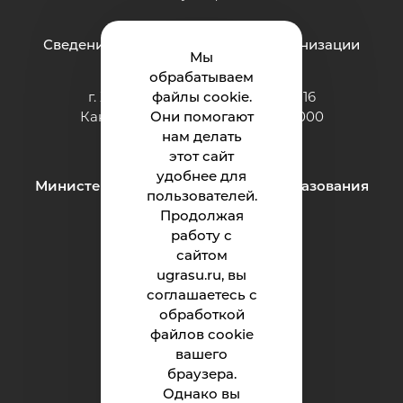
Сведения об образовательной организации
Мы
обрабатываем
г. Ханты-Мансийск, ул. Чехова, 16
файлы cookie.
Канцелярия: тел.: +7 (3467) 377-000
Они помогают
e-mail:
нам делать
ugrasu@ugrasu.ru
этот сайт
удобнее для
Министерство науки и высшего образования
пользователей.
Российской Федерации
Продолжая
работу с
сайтом
Университет
ugrasu.ru, вы
соглашаетесь с
Поступающему
обработкой
Студенту
файлов cookie
вашего
Сотруднику
браузера.
Однако вы