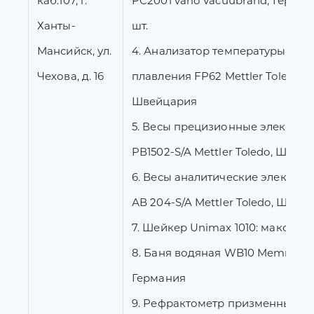
каб.107, г.
PC2001 vario Vacuubrand, Герман
Ханты-
шт.
Мансийск, ул.
4. Анализатор температуры
Чехова, д. 16
плавления FP62 Mettler Toledo,
Швейцария
5. Весы прецизионные электро
PВ1502-S/A Mettler Toledo, Швей
6. Весы аналитические электро
АВ 204-S/A Mettler Toledo, Швей
7. Шейкер Unimax 1010: макс
8. Баня водяная WB10 Memmert,
Германия
9. Рефрактометр призменный AR