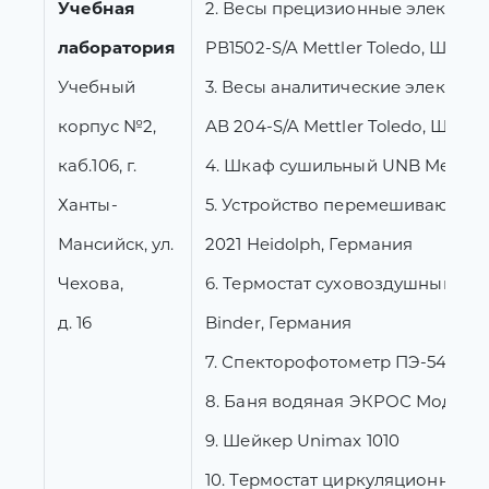
Учебная
2. Весы прецизионные электро
лаборатория
PВ1502-S/A Mettler Toledo, Швей
Учебный
3. Весы аналитические электро
корпус №2,
АВ 204-S/A Mettler Toledo, Швей
каб.106, г.
4. Шкаф сушильный UNB Memme
Ханты-
5. Устройство перемешивающее
Мансийск, ул.
2021 Heidolph, Германия
Чехова,
6. Термостат суховоздушный IC
д. 16
Binder, Германия
7. Спекторофотометр ПЭ-5400 В
8. Баня водяная ЭКРОС Модель
9. Шейкер Unimax 1010
10. Термостат циркуляционный 