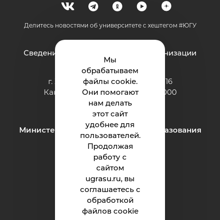
Делитесь новостями об университете с хештегом #ЮГУ
Сведения об образовательной организации
Мы
обрабатываем
г. Ханты-Мансийск, ул. Чехова, 16
файлы cookie.
Канцелярия: тел.: +7 (3467) 377-000
Они помогают
e-mail:
нам делать
ugrasu@ugrasu.ru
этот сайт
удобнее для
Министерство науки и высшего образования
пользователей.
Российской Федерации
Продолжая
работу с
сайтом
Университет
ugrasu.ru, вы
соглашаетесь с
Поступающему
обработкой
Студенту
файлов cookie