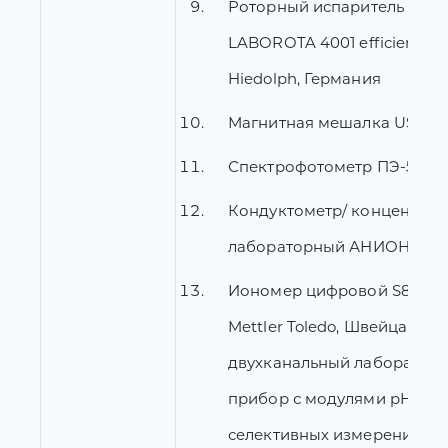
Роторный испаритель
LABOROTA 4001 efficient/HB
Hiedolph, Германия
Магнитная мешалка US-150
Спектрофотометр ПЭ-5400
Кондуктометр/ концентра
лабораторный АНИОН 4120,
Иономер цифровой S80-K
Mettler Toledo, Швейцария:
двухканальный лаборатор
прибор с модулями pH и и
селективных измерений S8