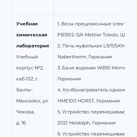
Учебная
1. Весы прецизионные электрон
химическая
PВ1502-S/A Mettler Toledo, Швей
лаборатория
2. Печь муфельная L9/11/SKM,
Учебный
Nabertherm, Германия
корпус №2,
3. Баня водяная WB10 Memmert,
каб.102, г.
Германия
Ханты-
4. Колбонагреватель одномест
Мансийск, ул.
НМЕ100 HORST, Германия
Чехова,
5. Устройство перемешивающее
д. 16
2021 Heidolph, Германия
6. Устройство перемешивающее