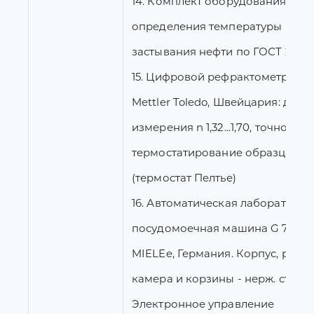
14. Комплект оборудования для
определения температуры
застывания нефти по ГОСТ 20287
15. Цифровой рефрактометр RE4
Mettler Toledo, Швейцария: диап
измерения n 1,32...1,70, точность 0
термостатирование образца 15…
(термостат Пелтье)
16. Автоматическая лабораторна
посудомоечная машина G 7883
MIELEe, Германия. Корпус, рабо
камера и корзины - нерж. сталь.
Электронное управление