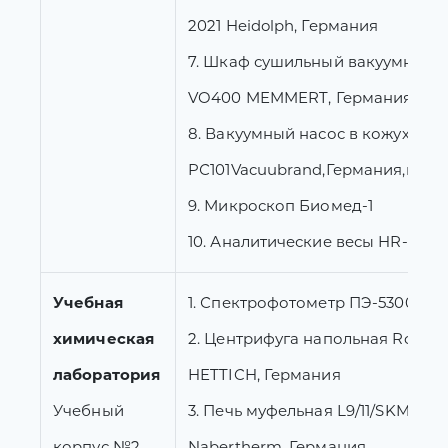
2021 Heidolph, Германия
7. Шкаф сушильный вакуумный
VO400 MEMMERT, Германия
8. Вакуумный насос в кожухе
PС101Vacuubrand,Германия,нерж
9. Микроскоп Биомед-1
10. Аналитические весы HR-250 
Учебная
1. Спектрофотометр ПЭ-5300В 
химическая
2. Центрифуга напольная Rotixa 
лаборатория
HETTICH, Германия
Учебный
3. Печь муфельная L9/11/SKM,
корпус №2,
Nabertherm, Германия