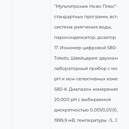
"Мультитроник Ново Плюс"- 8
стандартных программ, встроен
система умягчения воды,
пароконденсатор, дозатор
17. Иономер цифровой S80-K Met
Toledo, Швейцария: двухканаль
лабораторный прибор с модул
pH и ион-селективных измерен
S80-K Диапазон измерения: -2.
20.000 рН с выбираемой
дискретностью 0,001/0,01/(0,1), -1
1999,9 мВ, температуры -5…130С,