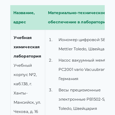
Название,
Материально-техническое
адрес
обеспечение в лабораториях
Учебная
Иономер цифровой S80-K
химическая
Mettler Toledo, Швейцария, 
лаборатория
Насос вакуумный мембран
Учебный
PC2001 vario Vacuubrand,
корпус №2,
Германия
каб.138, г.
Весы прецизионные
Ханты-
электронные PВ1502-S/A Met
Мансийск, ул.
Toledo, Швейцария
Чехова, д. 16