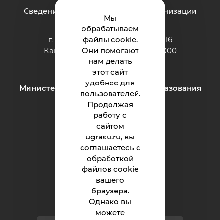
Сведения об образовательной организации
Мы
обрабатываем
г. Ханты-Мансийск, ул. Чехова, 16
файлы cookie.
Канцелярия: тел.: +7 (3467) 377-000
Они помогают
e-mail:
нам делать
ugrasu@ugrasu.ru
этот сайт
удобнее для
Министерство науки и высшего образования
пользователей.
Российской Федерации
Продолжая
работу с
сайтом
Университет
ugrasu.ru, вы
соглашаетесь с
Поступающему
обработкой
Студенту
файлов cookie
вашего
Сотруднику
браузера.
Однако вы
можете