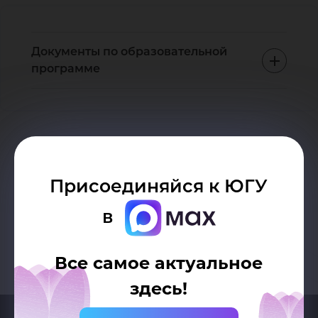
Документы по образовательной
программе
Возврат к списку
Присоединяйся к ЮГУ
в
Все самое актуальное
здесь!