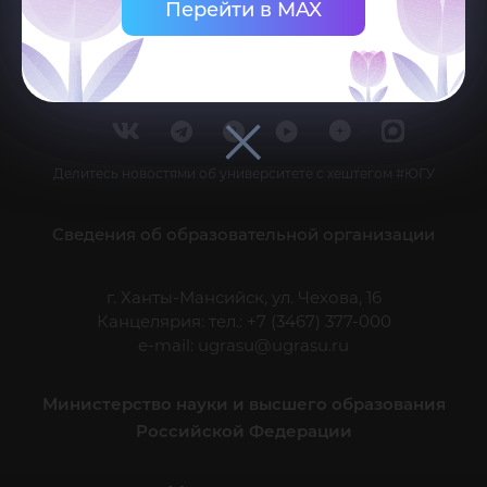
Перейти в MAX
Делитесь новостями об университете с хештегом #ЮГУ
Сведения об образовательной организации
г. Ханты-Мансийск, ул. Чехова, 16
Канцелярия: тел.: +7 (3467) 377-000
e-mail:
ugrasu@ugrasu.ru
Министерство науки и высшего образования
Российской Федерации